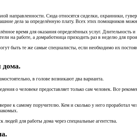
ьной направленности. Сюда относятся сиделки, охранники, гувер
омашние дела за определённую плату. Всех этих помощников можн
лённое время для оказания определённых услуг. Длительность и
тели на работе, а домработница приходить раз в неделю для про
гут быть те же самые специалисты, если необходимо их постоян
 дома.
амостоятельно, в голове возникают два варианта.
дения о человеке предоставляет только сам человек. Все реком
оверие к самому поручителю. Кем и сколько у него проработал че
накомых.
 людей для работы дома через специальные агентства.
а.