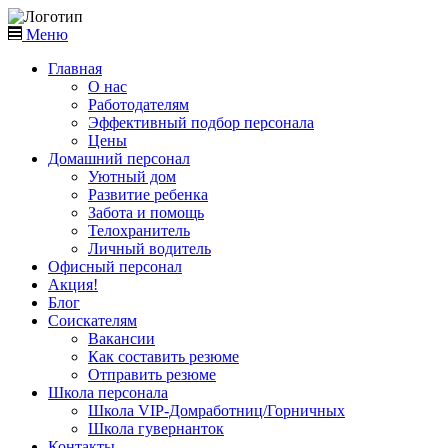
Меню
Главная
О нас
Работодателям
Эффективный подбор персонала
Цены
Домашний персонал
Уютный дом
Развитие ребенка
Забота и помощь
Телохранитель
Личный водитель
Офисный персонал
Акция!
Блог
Соискателям
Вакансии
Как составить резюме
Отправить резюме
Школа персонала
Школа VIP-Домработниц/Горничных
Школа гувернанток
Контакты