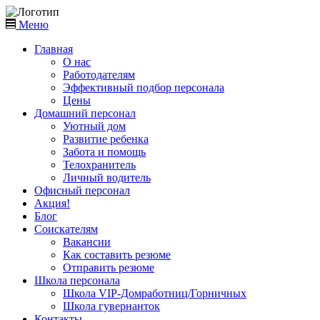
Меню
Главная
О нас
Работодателям
Эффективный подбор персонала
Цены
Домашний персонал
Уютный дом
Развитие ребенка
Забота и помощь
Телохранитель
Личный водитель
Офисный персонал
Акция!
Блог
Соискателям
Вакансии
Как составить резюме
Отправить резюме
Школа персонала
Школа VIP-Домработниц/Горничных
Школа гувернанток
Контакты