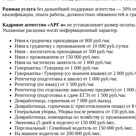
Разовая услуга
без дальнейшей поддержки агентства — 50% от 
квалификации, опыта работы, должностных обязанностей и гра
Кадровое агентство «АРГ-о»
не устанавливает размер оплаты
Указанные расценки носят информационный характер.
Няня к грудничку приходящая от 800 руб./час
Няня к грудничку с проживанием от 10 000 руб./сутки
Няня – воспитатель приходящая от 500 руб./час
Няня с проживанием от 150 000 руб./мес.
Няня на частичную занятость от 1 000 руб./час
Гувернантка / Гувернер от 1 000 руб./час
Гувернантка / Гувернер (со знанием языков) от 2 000 руб./
Репетитор (подготовка к школе) от 1 000 руб./час
Репетитор (по языку) от 1 500 руб./час
Репетитор (по отдельному школьному предмету) от 1 000 
Репетитор (подготовка к сдаче ЕГЭ) от 1 500 руб./час
Домработница, горничная от 7 000 руб./выход
Домработница, горничная (с приготовлением пищи) от 8 
Генеральная уборка, Уборка после ремонта от 150 руб./кв.
Домработница, помощница по хозяйству (с проживанием) о
Экономка (5 дней в неделю) от 150 000 руб./мес.
Персональный / Семейный водитель от 150 000 руб./мес.
На машине водителя: от 200 000 руб./мес.