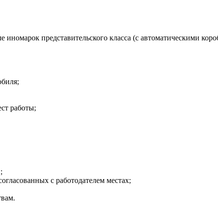
е иномарок представительского класса (с автоматическими кор
обиля;
ст работы;
;
согласованных с работодателем местах;
твам.