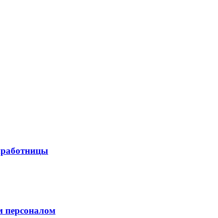
мработницы
м персоналом