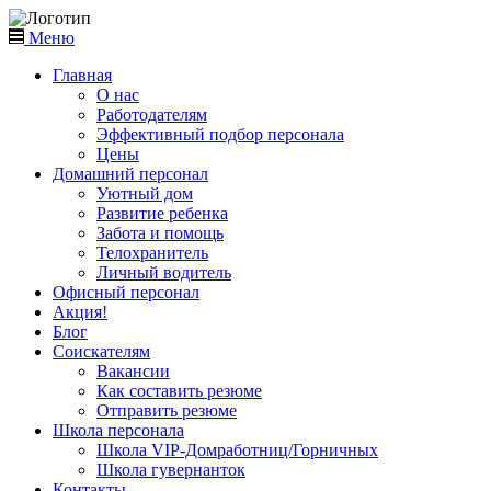
Меню
Главная
О нас
Работодателям
Эффективный подбор персонала
Цены
Домашний персонал
Уютный дом
Развитие ребенка
Забота и помощь
Телохранитель
Личный водитель
Офисный персонал
Акция!
Блог
Соискателям
Вакансии
Как составить резюме
Отправить резюме
Школа персонала
Школа VIP-Домработниц/Горничных
Школа гувернанток
Контакты