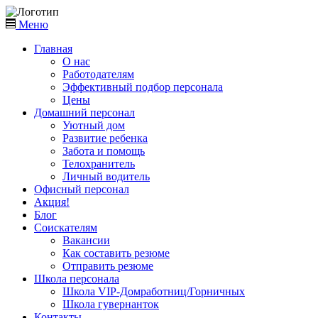
Меню
Главная
О нас
Работодателям
Эффективный подбор персонала
Цены
Домашний персонал
Уютный дом
Развитие ребенка
Забота и помощь
Телохранитель
Личный водитель
Офисный персонал
Акция!
Блог
Соискателям
Вакансии
Как составить резюме
Отправить резюме
Школа персонала
Школа VIP-Домработниц/Горничных
Школа гувернанток
Контакты