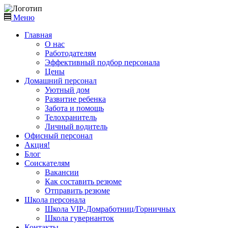
Меню
Главная
О нас
Работодателям
Эффективный подбор персонала
Цены
Домашний персонал
Уютный дом
Развитие ребенка
Забота и помощь
Телохранитель
Личный водитель
Офисный персонал
Акция!
Блог
Соискателям
Вакансии
Как составить резюме
Отправить резюме
Школа персонала
Школа VIP-Домработниц/Горничных
Школа гувернанток
Контакты