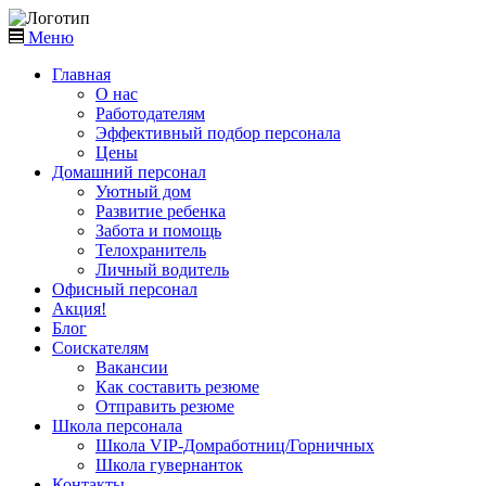
Меню
Главная
О нас
Работодателям
Эффективный подбор персонала
Цены
Домашний персонал
Уютный дом
Развитие ребенка
Забота и помощь
Телохранитель
Личный водитель
Офисный персонал
Акция!
Блог
Соискателям
Вакансии
Как составить резюме
Отправить резюме
Школа персонала
Школа VIP-Домработниц/Горничных
Школа гувернанток
Контакты