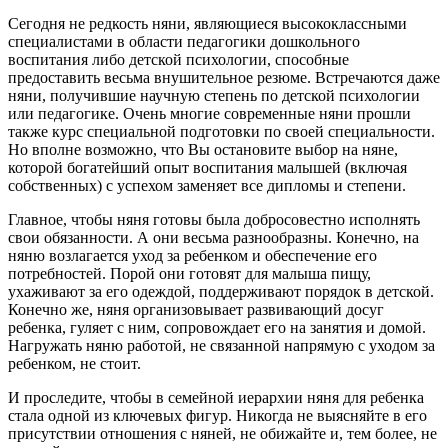
Сегодня не редкость няни, являющиеся высококлассными
специалистами в области педагогики дошкольного
воспитания либо детской психологии, способные
предоставить весьма внушительное резюме. Встречаются даже
няни, получившие научную степень по детской психологии
или педагогике. Очень многие современные няни прошли
также курс специальной подготовки по своей специальности.
Но вполне возможно, что Вы остановите выбор на няне,
которой богатейший опыт воспитания малышей (включая
собственных) с успехом заменяет все дипломы и степени.
​Главное, чтобы няня готовы была добросовестно исполнять
свои обязанности. А они весьма разнообразны. Конечно, на
няню возлагается уход за ребенком и обеспечение его
потребностей. Порой они готовят для малыша пищу,
ухаживают за его одеждой, поддерживают порядок в детской.
Конечно же, няня организовывает развивающий досуг
ребенка, гуляет с ним, сопровождает его на занятия и домой.
Нагружать няню работой, не связанной напрямую с уходом за
ребенком, не стоит.
​И проследите, чтобы в семейной иерархии няня для ребенка
стала одной из ключевых фигур. Никогда не выясняйте в его
присутствии отношения с няней, не обижайте и, тем более, не