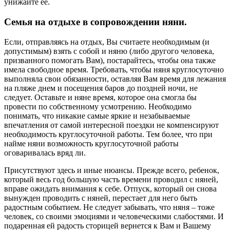
унижайте ее.
Семья на отдыхе в сопровождении няни.
​Если, отправляясь на отдых, Вы считаете необходимым (и
допустимым) взять с собой и няню (либо другого человека,
призванного помогать Вам), постарайтесь, чтобы она также
имела свободное время. Требовать, чтобы няня круглосуточно
выполняла свои обязанности, оставляя Вам время для лежания
на пляже днем и посещения баров до поздней ночи, не
следует. Оставьте и няне время, которое она смогла бы
провести по собственному усмотрению. Необходимо
понимать, что никакие самые яркие и незабываемые
впечатления от самой интересной поездки не компенсируют
необходимость круглосуточной работы. Тем более, что при
найме няни возможность круглосуточной работы
оговаривалась вряд ли.
​Присутствуют здесь и иные нюансы. Прежде всего, ребенок,
который весь год большую часть времени проводил с няней,
вправе ожидать внимания к себе. Отпуск, который он снова
вынужден проводить с няней, перестает для него быть
радостным событием. Не следует забывать, что няня – тоже
человек, со своими эмоциями и человеческими слабостями. И
подаренная ей радость сторицей вернется к Вам и Вашему