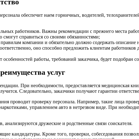
нтство
ерсонала обеспечит наем горничных, водителей, телохранителей
льных работников. Важны рекомендации с прежнего места работ
 смогут справиться со своими обязанностями;
 правилам компании и обязательно должно содержать описание 
оответственно, оно способно предложить клиентам работников д
т особенностей работы, требований заказчика, будет подобран 
преимущества услуг
мендации. При необходимости, предоставляется медицинская кн
олучится. Следовательно, заказчики получают гарантии ответств
ания проводит проверку персонала. Например, такие лица пров
аркотиками, управлением авто в нетрезвом виде. При необходи
, анализируются дружеские и родственные связи соискателя.
одящие кандидатуры. Кроме того, проверки, собеседования позво