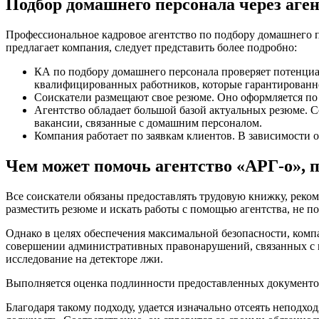
Подбор домашнего персонала через аге
Профессиональное кадровое агентство по подбору домашнего п
предлагает компания, следует представить более подробно:
КА по подбору домашнего персонала проверяет потенциа
квалифицированных работников, которые гарантированно
Соискатели размещают свое резюме. Оно оформляется по
Агентство обладает большой базой актуальных резюме. С
вакансии, связанные с домашним персоналом.
Компания работает по заявкам клиентов. В зависимости о
Чем может помочь агентство «АРГ-о», 
Все соискатели обязаны предоставлять трудовую книжку, реко
разместить резюме и искать работы с помощью агентства, не п
Однако в целях обеспечения максимальной безопасности, комп
совершении административных правонарушений, связанных с н
исследование на детекторе лжи.
Выполняется оценка подлинности предоставленных документов
Благодаря такому подходу, удается изначально отсеять неподх