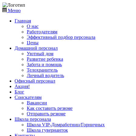
Меню
Главная
О нас
Работодателям
Эффективный подбор персонала
Цены
Домашний персонал
Уютный дом
Развитие ребенка
Забота и помощь
Телохранитель
Личный водитель
Офисный персонал
Акция!
Блог
Соискателям
Вакансии
Как составить резюме
Отправить резюме
Школа персонала
Школа VIP-Домработниц/Горничных
Школа гувернанток
Контакты