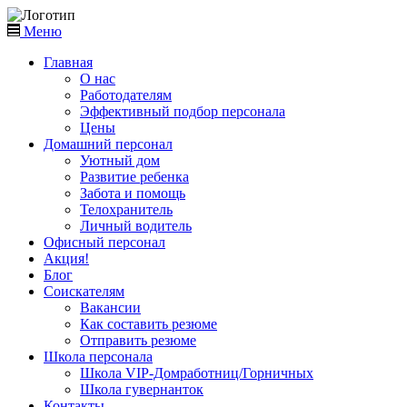
Меню
Главная
О нас
Работодателям
Эффективный подбор персонала
Цены
Домашний персонал
Уютный дом
Развитие ребенка
Забота и помощь
Телохранитель
Личный водитель
Офисный персонал
Акция!
Блог
Соискателям
Вакансии
Как составить резюме
Отправить резюме
Школа персонала
Школа VIP-Домработниц/Горничных
Школа гувернанток
Контакты