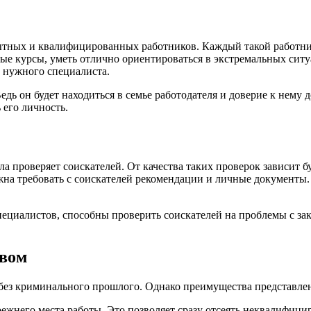
пытных и квалифицированных работников. Каждый такой работн
ые курсы, уметь отлично ориентироваться в экстремальных сит
у нужного специалиста.
 Ведь он будет находиться в семье работодателя и доверие к нем
 его личность.
ла проверяет соискателей. От качества таких проверок зависит б
на требовать с соискателей рекомендации и личные документы. 
пециалистов, способны проверить соискателей на проблемы с за
твом
без криминального прошлого. Однако преимущества представлен
режнего места работы. Это позволяет сразу отсеять неквалифиц