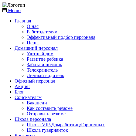
Меню
Главная
О нас
Работодателям
Эффективный подбор персонала
Цены
Домашний персонал
Уютный дом
Развитие ребенка
Забота и помощь
Телохранитель
Личный водитель
Офисный персонал
Акция!
Блог
Соискателям
Вакансии
Как составить резюме
Отправить резюме
Школа персонала
Школа VIP-Домработниц/Горничных
Школа гувернанток
Контакты