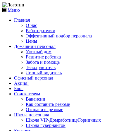
Меню
Главная
О нас
Работодателям
Эффективный подбор персонала
Цены
Домашний персонал
Уютный дом
Развитие ребенка
Забота и помощь
Телохранитель
Личный водитель
Офисный персонал
Акция!
Блог
Соискателям
Вакансии
Как составить резюме
Отправить резюме
Школа персонала
Школа VIP-Домработниц/Горничных
Школа гувернанток
Контакты