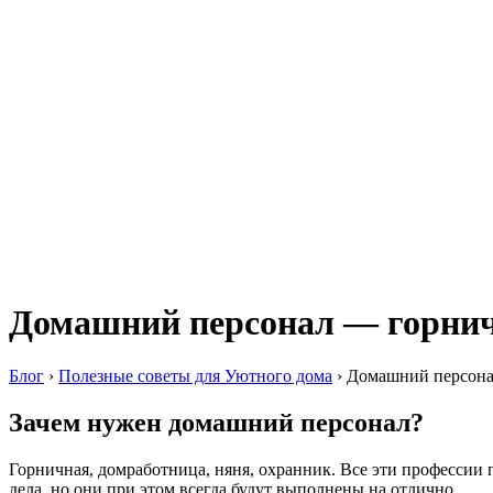
Домашний персонал — горни
Блог
›
Полезные советы для Уютного дома
›
Домашний персона
Зачем нужен домашний персонал?
Горничная, домработница, няня, охранник. Все эти профессии 
дела, но они при этом всегда будут выполнены на отлично.