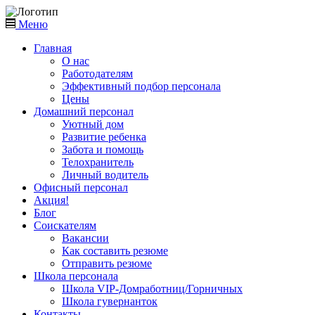
Меню
Главная
О нас
Работодателям
Эффективный подбор персонала
Цены
Домашний персонал
Уютный дом
Развитие ребенка
Забота и помощь
Телохранитель
Личный водитель
Офисный персонал
Акция!
Блог
Соискателям
Вакансии
Как составить резюме
Отправить резюме
Школа персонала
Школа VIP-Домработниц/Горничных
Школа гувернанток
Контакты