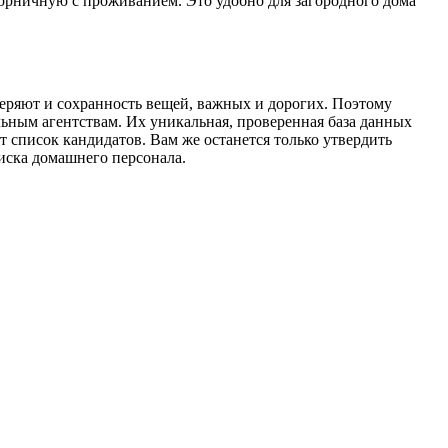
орничную с проживанием. Это удобно для загородного дома
веряют и сохранность вещей, важных и дорогих. Поэтому
ьным агентствам. Их уникальная, проверенная база данных
т список кандидатов. Вам же останется только утвердить
оиска домашнего персонала.