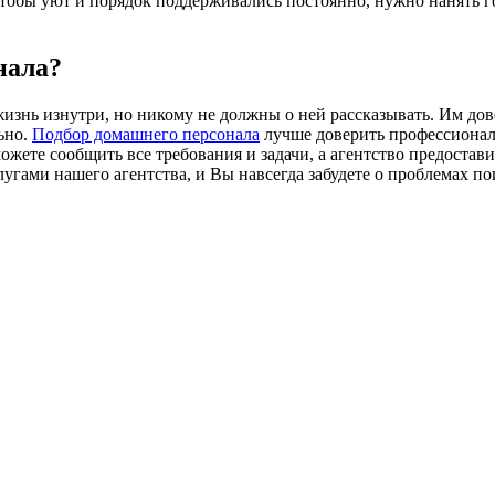
тобы уют и порядок поддерживались постоянно, нужно нанять г
нала
?
жизнь изнутри, но никому не должны о ней рассказывать. Им до
ьно.
Подбор домашнего персонала
лучше доверить профессионал
жете сообщить все требования и задачи, а агентство предостави
лугами нашего агентства, и Вы навсегда забудете о проблемах п