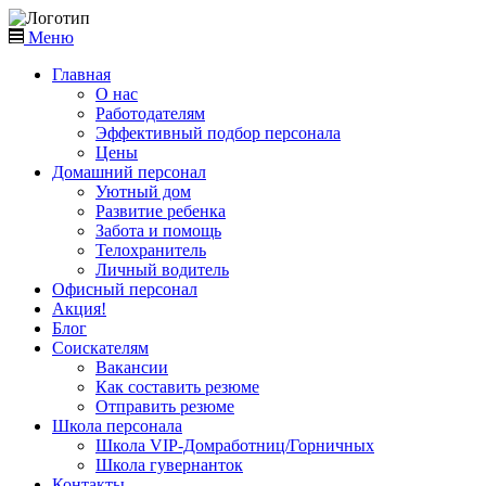
Меню
Главная
О нас
Работодателям
Эффективный подбор персонала
Цены
Домашний персонал
Уютный дом
Развитие ребенка
Забота и помощь
Телохранитель
Личный водитель
Офисный персонал
Акция!
Блог
Соискателям
Вакансии
Как составить резюме
Отправить резюме
Школа персонала
Школа VIP-Домработниц/Горничных
Школа гувернанток
Контакты