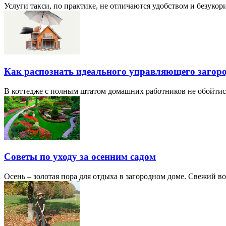
Услуги такси, по практике, не отличаются удобством и безукор
Как распознать идеального управляющего заго
В коттедже с полным штатом домашних работников не обойтись
Советы по уходу за осенним садом
Осень – золотая пора для отдыха в загородном доме. Свежий во