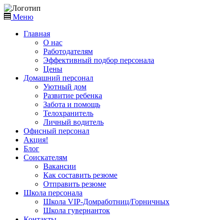
Меню
Главная
О нас
Работодателям
Эффективный подбор персонала
Цены
Домашний персонал
Уютный дом
Развитие ребенка
Забота и помощь
Телохранитель
Личный водитель
Офисный персонал
Акция!
Блог
Соискателям
Вакансии
Как составить резюме
Отправить резюме
Школа персонала
Школа VIP-Домработниц/Горничных
Школа гувернанток
Контакты