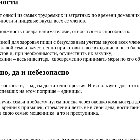
ности
 одной из самых трудоемких и затратных по времени домашних ра
бности и пищевые вкусы всех ее членов.
олжность повара нанимателями, относятся его способность:
ной для здоровья пищи с безусловным учетом вкусов всех член
главой семьи, качественно приготовить все входящие в него блю
тов и, при необходимости, осуществить их закупку;
тоянии – весь инвентарь, своевременно принимать меры по его о
о, да и небезопасно
частности, – задача достаточно простая. И используют для этого
успевших на этом поприще – единицы.
чия семьи проблему путем поиска через окошко компьютера дом
 вредных привычек, стремлений лезть не в свои дела, воспитан
в свою семью мошенника, а то и преступника.
ытного помощника – это найти домашнего повара через агентст