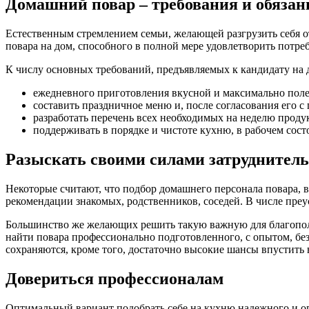
Домашний повар – требования и обязан
Естественным стремлением семьи, желающей разгрузить себя от
повара на дом, способного в полной мере удовлетворить потре
К числу основных требований, предъявляемых к кандидату на д
ежедневного приготовления вкусной и максимально полез
составить праздничное меню и, после согласования его с 
разработать перечень всех необходимых на неделю продук
поддерживать в порядке и чистоте кухню, в рабочем сос
Разыскать своими силами затруднительн
Некоторые считают, что подбор домашнего персонала повара, в 
рекомендации знакомых, родственников, соседей. В числе пре
Большинство же желающих решить такую важную для благополу
найти повара профессионально подготовленного, с опытом, без
сохраняются, кроме того, достаточно высокие шансы впустить 
Довериться профессионалам
Оптимальный вариант подобрать себе на кухню надежного и оп