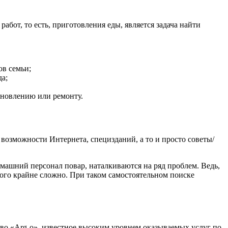
бот, то есть, приготовления еды, является задача найти
ов семьи;
да;
бновлению или ремонту.
 возможности Интернета, специзданий, а то и просто советы/
ашний персонал повар, наталкиваются на ряд проблем. Ведь,
ного крайне сложно. При таком самостоятельном поиске
во «Arg-o», известное высоким уровнем оказываемых услуг по