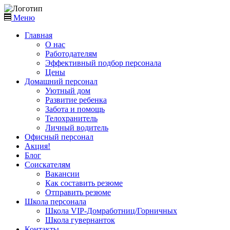
Меню
Главная
О нас
Работодателям
Эффективный подбор персонала
Цены
Домашний персонал
Уютный дом
Развитие ребенка
Забота и помощь
Телохранитель
Личный водитель
Офисный персонал
Акция!
Блог
Соискателям
Вакансии
Как составить резюме
Отправить резюме
Школа персонала
Школа VIP-Домработниц/Горничных
Школа гувернанток
Контакты