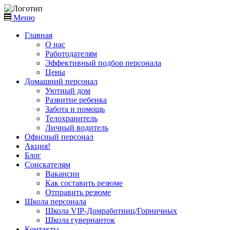
Меню
Главная
О нас
Работодателям
Эффективный подбор персонала
Цены
Домашний персонал
Уютный дом
Развитие ребенка
Забота и помощь
Телохранитель
Личный водитель
Офисный персонал
Акция!
Блог
Соискателям
Вакансии
Как составить резюме
Отправить резюме
Школа персонала
Школа VIP-Домработниц/Горничных
Школа гувернанток
Контакты