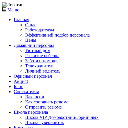
Меню
Главная
О нас
Работодателям
Эффективный подбор персонала
Цены
Домашний персонал
Уютный дом
Развитие ребенка
Забота и помощь
Телохранитель
Личный водитель
Офисный персонал
Акция!
Блог
Соискателям
Вакансии
Как составить резюме
Отправить резюме
Школа персонала
Школа VIP-Домработниц/Горничных
Школа гувернанток
Контакты