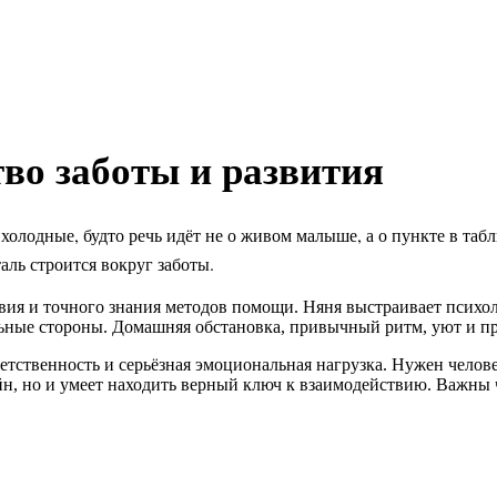
тво заботы и развития
олодные, будто речь идёт не о живом малыше, а о пункте в таб
таль строится вокруг заботы.
ия и точного знания методов помощи. Няня выстраивает психоло
льные стороны. Домашняя обстановка, привычный ритм, уют и п
етственность и серьёзная эмоциональная нагрузка. Нужен челове
н, но и умеет находить верный ключ к взаимодействию. Важны че