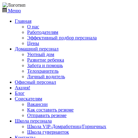
Меню
Главная
О нас
Работодателям
Эффективный подбор персонала
Цены
Домашний персонал
Уютный дом
Развитие ребенка
Забота и помощь
Телохранитель
Личный водитель
Офисный персонал
Акция!
Блог
Соискателям
Вакансии
Как составить резюме
Отправить резюме
Школа персонала
Школа VIP-Домработниц/Горничных
Школа гувернанток
Контакты