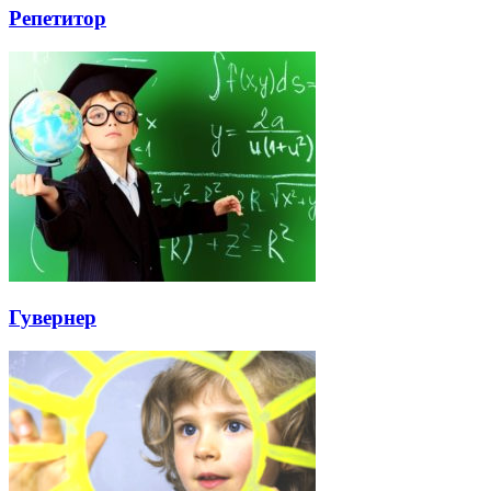
Репетитор
Гувернер