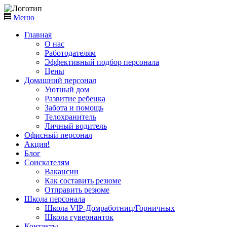
Меню
Главная
О нас
Работодателям
Эффективный подбор персонала
Цены
Домашний персонал
Уютный дом
Развитие ребенка
Забота и помощь
Телохранитель
Личный водитель
Офисный персонал
Акция!
Блог
Соискателям
Вакансии
Как составить резюме
Отправить резюме
Школа персонала
Школа VIP-Домработниц/Горничных
Школа гувернанток
Контакты