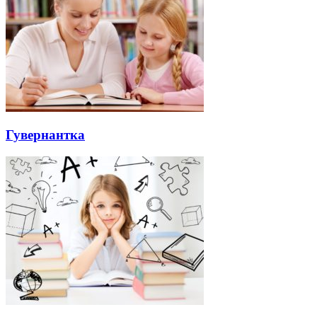
Гувернантка