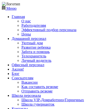
Меню
Главная
О нас
Работодателям
Эффективный подбор персонала
Цены
Домашний персонал
Уютный дом
Развитие ребенка
Забота и помощь
Телохранитель
Личный водитель
Офисный персонал
Акция!
Блог
Соискателям
Вакансии
Как составить резюме
Отправить резюме
Школа персонала
Школа VIP-Домработниц/Горничных
Школа гувернанток
Контакты