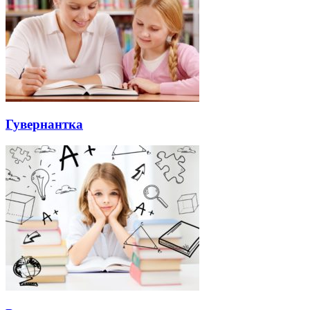
Гувернантка