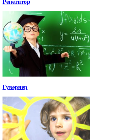
Репетитор
Гувернер