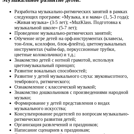
Разработка музыкально-ритмических занятий в рамках
следующих программ: «Музыка, я и мама» (1, 5-3 года);
«Живая музыка» (3-5 лет); «MuzKlass. Подготовка к
музыкальной школе» (5-7 лет);
Проведение музыкально-ритмических занятий;
Обучение игре детей на орф-инструментах (клавесы,
тон-блок, ксилофон, блок-флейта), цветомузыкальных
инструментах (чайм-бар, перкуссионные трубки,
цветные колокольчики) и т.д.;
Знакомство детей с нотной грамотой, используя
цветомузыкальный принцип;
Развитие вокальных способностей;
Развитие у детей музыкального слуха: звуковысотного,
тембрового, ритмического;
Ознакомление с классической музыкой;
Знакомство дошкольников с произведениями народной
музыки;
Формирование у детей представления о видах
музыкального искусства;
Консультирование родителей по вопросам музыкально-
ритмического развития детей;
Организация развлечений и праздников;
Написание сценариев к праздникам;