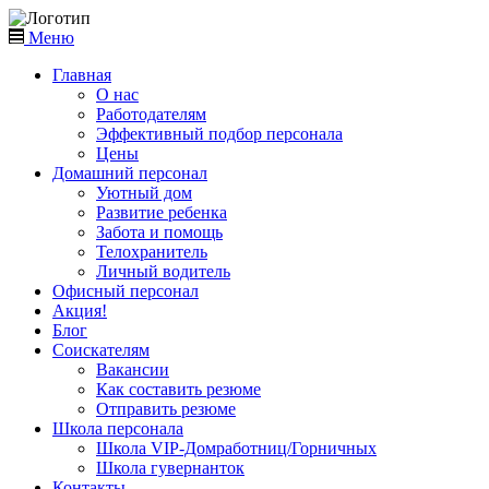
Меню
Главная
О нас
Работодателям
Эффективный подбор персонала
Цены
Домашний персонал
Уютный дом
Развитие ребенка
Забота и помощь
Телохранитель
Личный водитель
Офисный персонал
Акция!
Блог
Соискателям
Вакансии
Как составить резюме
Отправить резюме
Школа персонала
Школа VIP-Домработниц/Горничных
Школа гувернанток
Контакты