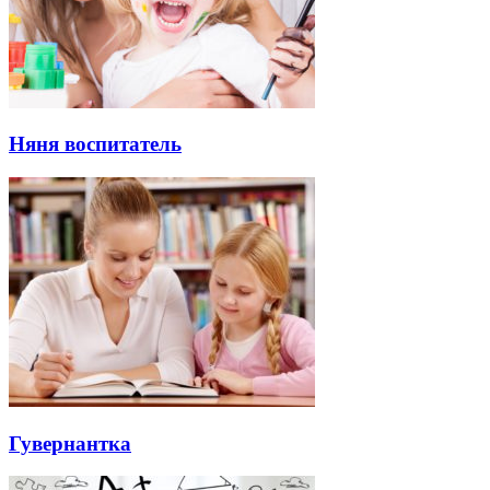
Няня воспитатель
Гувернантка